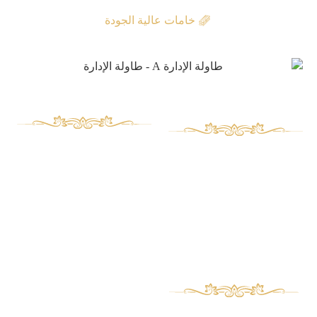
خامات عالية الجودة
منتجات
وصول سريع
أثاث كلاسيكي
مقالات
معلومات عنا
أثاث كلاسيكي جديد
اتصل بنا
طقم فراش
إطار المرآة ووحدة التحكم
حامل تلفاز
ارقام التواصل
بوفيه وعرض
طاولة التقديم وطاولة القهوة