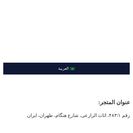
989122331732+
ساعات خشبية
989226746626+
طاولة الإدارة
ملحق
تصليح وطلبات الأثاث
العربية
عنوان المتجر:
رقم ۴۸۳/۱، اثاث الزارعی، شارع هنگام، طهران، ایران