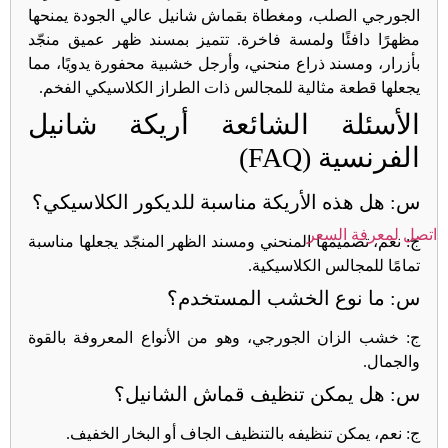
الجورجي الصلب، ومغطاة بقماش شانيل عالي الجودة يمنحها
مظهرًا دافئًا ولمسة فاخرة. تتميز بمسند ظهر عميق منجّد
بأزرار، ومسند ذراع منحني، وأرجل خشبية محفورة يدويًا، مما
يجعلها قطعة مثالية للمجالس ذات الطراز الكلاسيكي الفخم.
الأسئلة الشائعة أريكة شانيل
الفرنسية (FAQ)
س: هل هذه الأريكة مناسبة للديكور الكلاسيكي؟
اتصل لمعرفة السعر
ج: نعم، تصميمها المنحني ومسند الظهر المنجّد يجعلها مناسبة
تمامًا للمجالس الكلاسيكية.
س: ما نوع الخشب المستخدم؟
ج: خشب الزان الجورجي، وهو من الأنواع المعروفة بالقوة
والجمال.
س: هل يمكن تنظيف قماش الشانيل؟
ج: نعم، يمكن تنظيفه بالتنظيف الجاف أو البخار الخفيف.