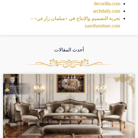
decorilla.com
archdaily.com
تجربة التصميم والإنتاج في «مبلمان زارعي» –
zareifurniture.com
أحدث المقالات