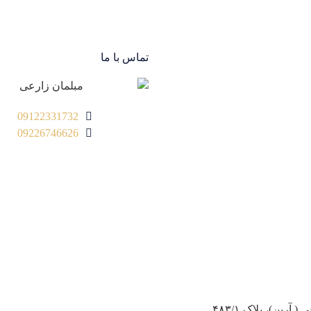
تماس با ما
مقالات
تماس با ما
09122331732
09226746626
ین)، پلاک ۴۸۳/۱