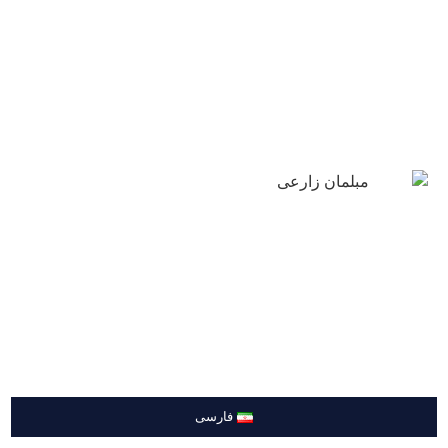
درباره ما
مبلمان نئو کلاسیک
تماس با ما
مقالات
سرویس خواب
کنسول و آیینه
بوفه و ویترین
تماس با ما
میز سرو قهوه خوری
ساعت های چوبی
میز مدیریت
09122331732
اکسسوری
09226746626
تعمیرات و سفارشات
فارسی